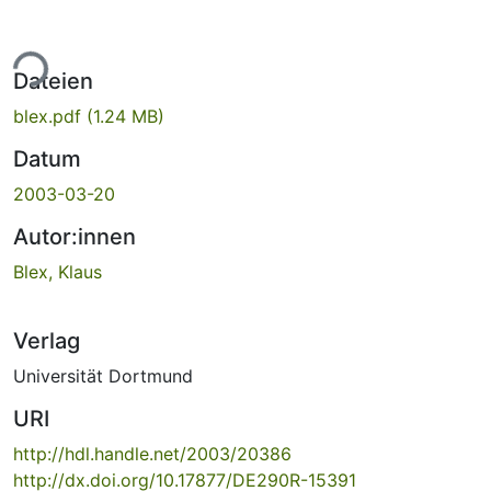
ade...
Dateien
blex.pdf
(1.24 MB)
Datum
2003-03-20
Autor:innen
Blex, Klaus
Verlag
Universität Dortmund
URI
http://hdl.handle.net/2003/20386
http://dx.doi.org/10.17877/DE290R-15391