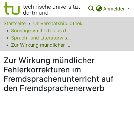
Anmelden
Bereiche & Sammlungen
Startseite
Universitätsbibliothek
Sonstige Volltexte aus dem Bibliotheksangebot
Das gesamte Repositorium
Sprach- und Literaturwissenschaften
Zur Wirkung mündlicher Fehlerkorrekturen im Fremdsprachenunterricht auf den Fremdsprachenerwerb
Statistiken
Zur Wirkung mündlicher
FAQ
Fehlerkorrekturen im
Leitlinien
Fremdsprachenunterricht auf
Zurück zur Startseite
den Fremdsprachenerwerb