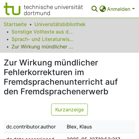
Anmelden
Bereiche & Sammlungen
Startseite
Universitätsbibliothek
Sonstige Volltexte aus dem Bibliotheksangebot
Das gesamte Repositorium
Sprach- und Literaturwissenschaften
Zur Wirkung mündlicher Fehlerkorrekturen im Fremdsprachenunterricht auf den Fremdsprachenerwerb
Statistiken
Zur Wirkung mündlicher
FAQ
Fehlerkorrekturen im
Leitlinien
Fremdsprachenunterricht auf
Zurück zur Startseite
den Fremdsprachenerwerb
Kurzanzeige
dc.contributor.author
Blex, Klaus