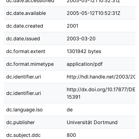
dc.date.accessioned
2005-05-12T10:52:31Z
dc.date.available
2005-05-12T10:52:31Z
dc.date.created
2001
dc.date.issued
2003-03-20
dc.format.extent
1301942 bytes
dc.format.mimetype
application/pdf
dc.identifier.uri
http://hdl.handle.net/2003/20
http://dx.doi.org/10.17877/DE
dc.identifier.uri
15391
dc.language.iso
de
dc.publisher
Universität Dortmund
dc.subject.ddc
800