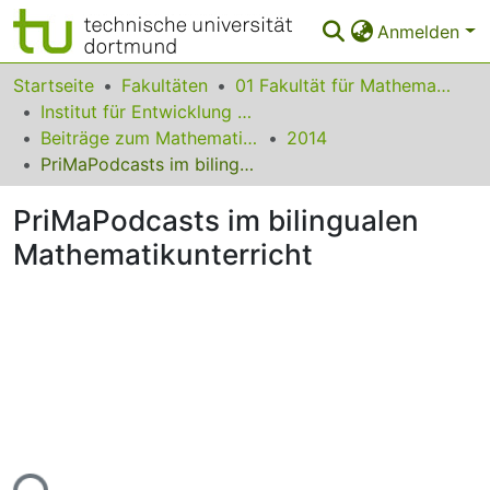
Anmelden
Bereiche & Sammlungen
Startseite
Fakultäten
01 Fakultät für Mathematik
Institut für Entwicklung und Erforschung des Mathematikunterrichts
Das gesamte Repositorium
Beiträge zum Mathematikunterricht
2014
PriMaPodcasts im bilingualen Mathematikunterricht
Statistiken
PriMaPodcasts im bilingualen
FAQ
Mathematikunterricht
Leitlinien
Zurück zur Startseite