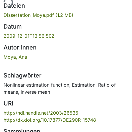
ade...
Dateien
Dissertation_Moya.pdf
(1.2 MB)
Datum
2009-12-01T13:56:50Z
Autor:innen
Moya, Ana
Schlagwörter
Nonlinear estimation function
,
Estimation
,
Ratio of
means
,
Inverse mean
URI
http://hdl.handle.net/2003/26535
http://dx.doi.org/10.17877/DE290R-15748
Sammlungen