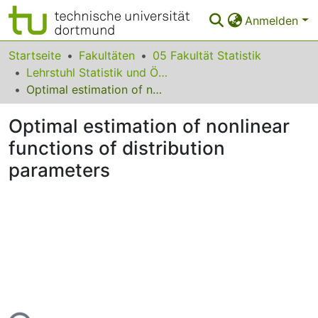
Anmelden
Bereiche & Sammlungen
Startseite
Fakultäten
05 Fakultät Statistik
Lehrstuhl Statistik und Ökonometrie
Das gesamte Repositorium
Optimal estimation of nonlinear functions of distribution parameters
Statistiken
Optimal estimation of nonlinear
FAQ
functions of distribution
parameters
Leitlinien
Zurück zur Startseite