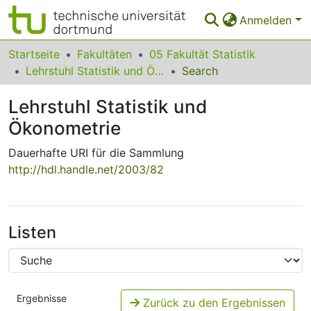
Anmelden
Bereiche & Sammlungen
Startseite
Fakultäten
05 Fakultät Statistik
Lehrstuhl Statistik und Ökonometrie
Search
Das gesamte Repositorium
Lehrstuhl Statistik und
Statistiken
Ökonometrie
FAQ
Dauerhafte URI für die Sammlung
Leitlinien
http://hdl.handle.net/2003/82
Zurück zur Startseite
Listen
Ergebnisse
Zurück zu den Ergebnissen