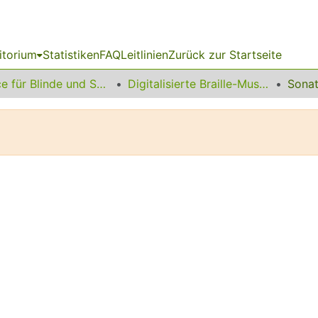
itorium
Statistiken
FAQ
Leitlinien
Zurück zur Startseite
Service für Blinde und Sehbehinderte
Digitalisierte Braille-Musik-Matrizen des VzfB