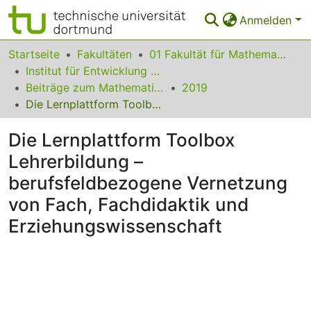
Anmelden
Bereiche & Sammlungen
Startseite
Fakultäten
01 Fakultät für Mathematik
Institut für Entwicklung und Erforschung des Mathematikunterrichts
Das gesamte Repositorium
Beiträge zum Mathematikunterricht
2019
Die Lernplattform Toolbox Lehrerbildung – berufsfeldbezogene Vernetzung von Fach, Fachdidaktik und Erziehungswissenschaft
Statistiken
Die Lernplattform Toolbox
FAQ
Lehrerbildung –
Leitlinien
berufsfeldbezogene Vernetzung
Zurück zur Startseite
von Fach, Fachdidaktik und
Erziehungswissenschaft