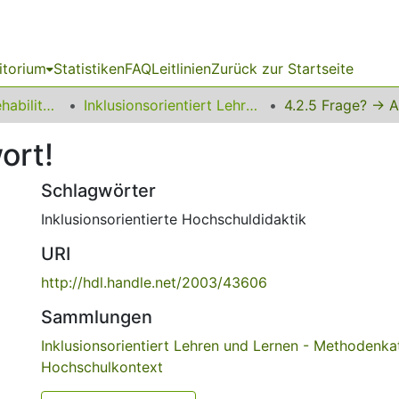
itorium
Statistiken
FAQ
Leitlinien
Zurück zur Startseite
13 Fakultät für Rehabilitationswissenschaften
Inklusionsorientiert Lehren und Lernen - Methodenkatalog für den Hochschulkontext
4.2.5 Frage? -> 
ort!
Schlagwörter
Inklusionsorientierte Hochschuldidaktik
URI
http://hdl.handle.net/2003/43606
Sammlungen
Inklusionsorientiert Lehren und Lernen - Methodenka
Hochschulkontext