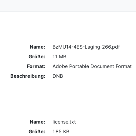
Name:
BzMU14-4ES-Laging-266.pdf
Größe:
1.1 MB
Format:
Adobe Portable Document Format
Beschreibung:
DNB
Name:
license.txt
Größe:
1.85 KB