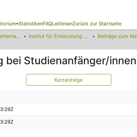
itorium
Statistiken
FAQ
Leitlinien
Zurück zur Startseite
01 Fakultät für Mathematik
Institut für Entwicklung und Erforschung des Mathematikunterrichts
 bei Studienanfänger/innen
Kurzanzeige
23:29Z
23:29Z