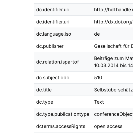
dc.identifier.uri
http://hdl.handl
dc.identifier.uri
http://dx.doi.or
dc.language.iso
de
dc.publisher
Gesellschaft für
Beiträge zum Mat
dc.relation.ispartof
10.03.2014 bis 1
dc.subject.ddc
510
dc.title
Selbstüberschätz
dc.type
Text
dc.type.publicationtype
conferenceObjec
dcterms.accessRights
open access