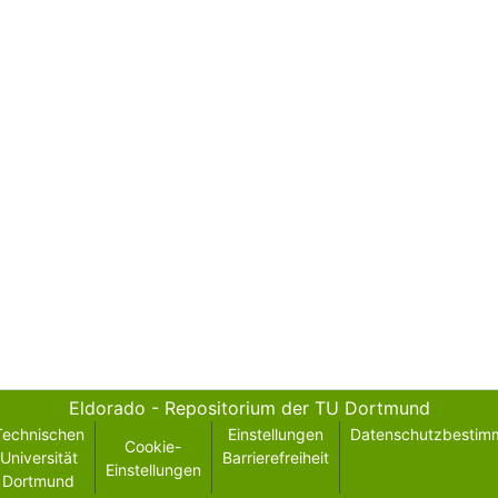
Eldorado - Repositorium der TU Dortmund
Technischen
Einstellungen
Datenschutzbestim
Cookie-
Universität
Barrierefreiheit
Einstellungen
Dortmund