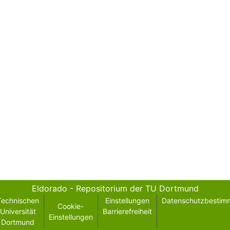
Eldorado - Repositorium der TU Dortmund
Technischen
Einstellungen
Datenschutzbestim
Cookie-
Universität
Barrierefreiheit
Einstellungen
Dortmund