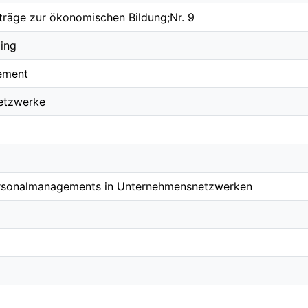
räge zur ökonomischen Bildung;Nr. 9
ling
ement
etzwerke
rsonalmanagements in Unternehmensnetzwerken