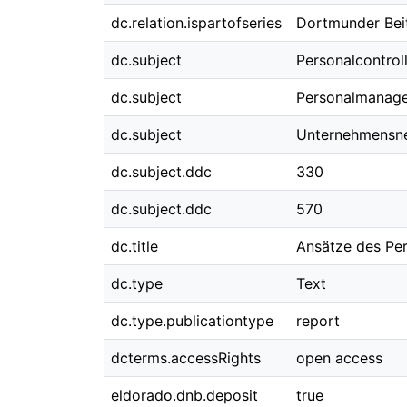
dc.relation.ispartofseries
Dortmunder Beit
dc.subject
Personalcontrol
dc.subject
Personalmanag
dc.subject
Unternehmensn
dc.subject.ddc
330
dc.subject.ddc
570
dc.title
Ansätze des Pe
dc.type
Text
dc.type.publicationtype
report
dcterms.accessRights
open access
eldorado.dnb.deposit
true