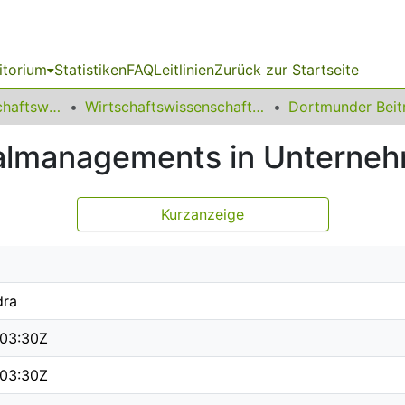
itorium
Statistiken
FAQ
Leitlinien
Zurück zur Startseite
11 Fakultät Wirtschaftswissenschaften
Wirtschaftswissenschaft und Ökonomische Bildung
almanagements in Unterne
Kurzanzeige
dra
:03:30Z
:03:30Z