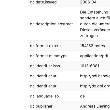
dc.date.issued
2006-04
Die Entstehung 
sondern auch fü
dc.description.abstract
durch die unter
Diesen verände
zu tragen.
dc.format.extent
154163 bytes
dc.format.mimetype
application/pdf
dc.identifier.issn
1613-6381
dc.identifier.uri
http://hdl.hand
dc.identifier.uri
http://dx.doi.o
dc.language.iso
de
dc.publisher
Andreas Liening