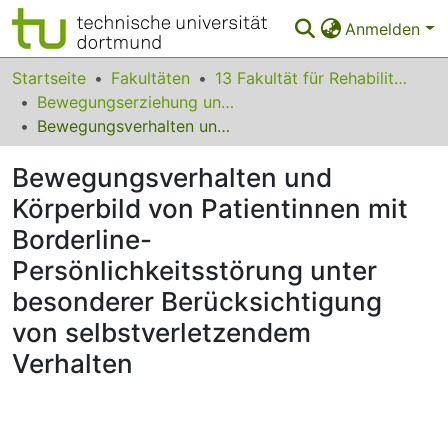
Anmelden
Bereiche & Sammlungen
Startseite
Fakultäten
13 Fakultät für Rehabilitationswissenschaften
Bewegungserziehung und Bewegungstherapie in Rehabilitation und Pädagogik bei Behinderung
Das gesamte Repositorium
Bewegungsverhalten und Körperbild von Patientinnen mit Borderline-Persönlichkeitsstörung unter besonderer Berücksichtigung von selbstverletzendem Verhalten
Statistiken
Bewegungsverhalten und
FAQ
Körperbild von Patientinnen mit
Borderline-
Leitlinien
Persönlichkeitsstörung unter
Zurück zur Startseite
besonderer Berücksichtigung
von selbstverletzendem
Verhalten