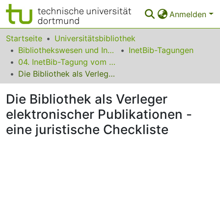
Anmelden
Bereiche & Sammlungen
Startseite
Universitätsbibliothek
Bibliothekswesen und Information
InetBib-Tagungen
Das gesamte Repositorium
04. InetBib-Tagung vom 3. bis 6. März 1999 in Oldenburg
Die Bibliothek als Verleger elektronischer Publikationen - eine juristische Checkliste
Statistiken
Die Bibliothek als Verleger
FAQ
elektronischer Publikationen -
Leitlinien
eine juristische Checkliste
Zurück zur Startseite