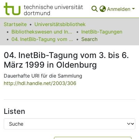
Anmelden
Bereiche & Sammlungen
Startseite
Universitätsbibliothek
Bibliothekswesen und Information
InetBib-Tagungen
Das gesamte Repositorium
04. InetBib-Tagung vom 3. bis 6. März 1999 in Oldenburg
Search
Statistiken
04. InetBib-Tagung vom 3. bis 6.
FAQ
März 1999 in Oldenburg
Leitlinien
Dauerhafte URI für die Sammlung
http://hdl.handle.net/2003/306
Zurück zur Startseite
Listen