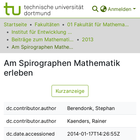
Anmelden
Bereiche & Sammlungen
Startseite
Fakultäten
01 Fakultät für Mathematik
Institut für Entwicklung und Erforschung des Mathematikunterrichts
Das gesamte Repositorium
Beiträge zum Mathematikunterricht
2013
Am Spirographen Mathematik erleben
Statistiken
Am Spirographen Mathematik
FAQ
erleben
Leitlinien
Zurück zur Startseite
Kurzanzeige
dc.contributor.author
Berendonk, Stephan
dc.contributor.author
Kaenders, Rainer
dc.date.accessioned
2014-01-17T14:26:55Z