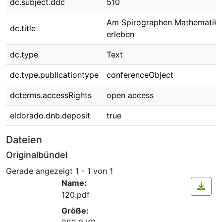
dc.subject.ddc
510
Am Spirographen Mathematik
dc.title
erleben
dc.type
Text
dc.type.publicationtype
conferenceObject
dcterms.accessRights
open access
eldorado.dnb.deposit
true
Dateien
Originalbündel
Gerade angezeigt
1 - 1 von 1
Name:
120.pdf
Größe: