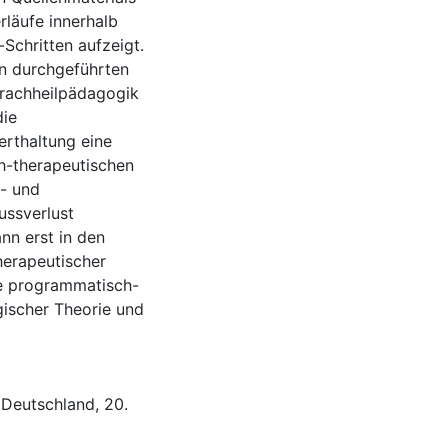
rläufe innerhalb
Schritten aufzeigt.
en durchgeführten
prachheilpädagogik
die
rthaltung eine
h-therapeutischen
l- und
ussverlust
nn erst in den
herapeutischer
ne programmatisch-
ischer Theorie und
,
Deutschland
,
20.