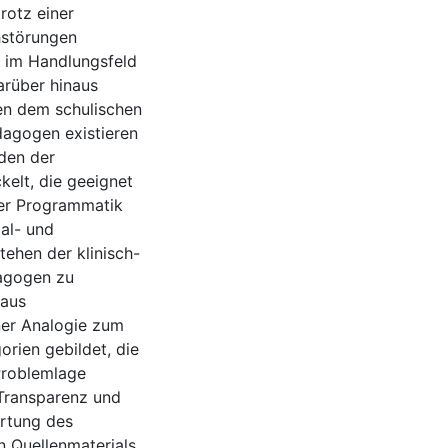
rotz einer
hstörungen
 im Handlungsfeld
arüber hinaus
en dem schulischen
dagogen existieren
den der
elt, die geeignet
er Programmatik
al- und
tehen der klinisch-
dagogen zu
 aus
ner Analogie zum
rien gebildet, die
Problemlage
 Transparenz und
ertung des
n Quellenmaterials