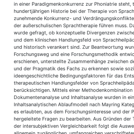
in einer Paradigmenkonkurrenz zur Phoniatrie steht, t
hundertjährigen Historie bei der Therapie von Sprac
zunehmende Konkurrenz- und Verdrängungskonflikte
der außerschulischen Sprachtherapie führen muss. D
wurde gefragt, ob konzeptuelle Divergenzen zwisch
und dem klinischen Handlungsfeld von Sprachheilpä
und historisch verankert sind. Zur Beantwortung wur
Forschungsweg und eine Forschungsmethodik entwick
erschienen, unterstellte Zusammenhänge zwischen d
und der Pragmatik des Fachs zu erkennen sowie sozi
ideengeschichtliche Bedingungsfaktoren für das Ents
therapeutischen Handlungsfelder von Sprachheilpä
berücksichtigen. Mittels einer Methodenkombination
Dokumentenanalyse und Inhaltsanalyse wurden in ei
Inhaltsanalytischen Ablaufmodell nach Mayring Katego
es erlaubten, aus dem Forschungsinteresse und der 
hergeleitete Fragen zu bearbeiten. Aus Gründen der
der intersubjektiven Vergleichbarkeit folgt die Ausw
allgemein zugänglichen, umfangreichen verschriftete