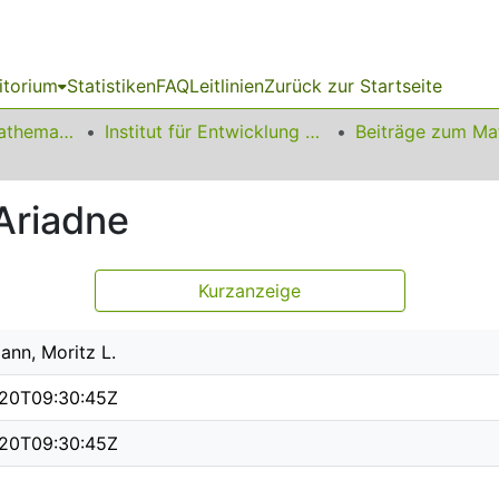
itorium
Statistiken
FAQ
Leitlinien
Zurück zur Startseite
01 Fakultät für Mathematik
Institut für Entwicklung und Erforschung des Mathematikunterrichts
Ariadne
Kurzanzeige
nn, Moritz L.
20T09:30:45Z
20T09:30:45Z