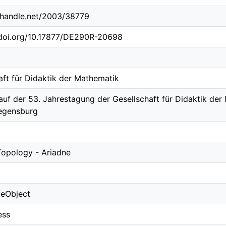
l.handle.net/2003/38779
.doi.org/10.17877/DE290R-20698
aft für Didaktik der Mathematik
auf der 53. Jahrestagung der Gesellschaft für Didaktik de
egensburg
opology - Ariadne
ceObject
ess