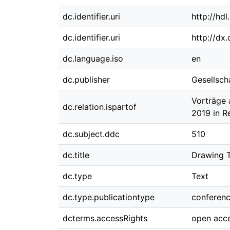
dc.identifier.uri
http://hd
dc.identifier.uri
http://dx
dc.language.iso
en
dc.publisher
Gesellsch
Vorträge 
dc.relation.ispartof
2019 in R
dc.subject.ddc
510
dc.title
Drawing T
dc.type
Text
dc.type.publicationtype
conferen
dcterms.accessRights
open acc