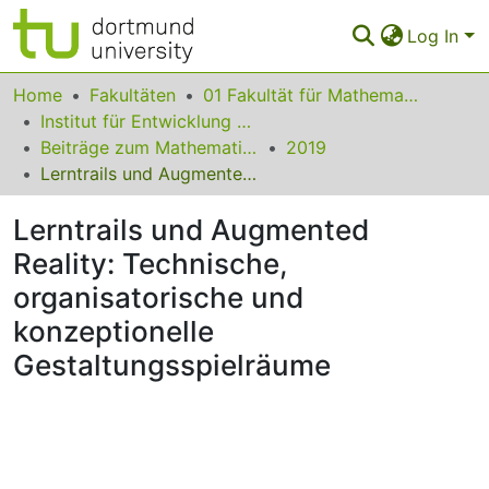
Log In
Communities & Collections
Home
Fakultäten
01 Fakultät für Mathematik
Institut für Entwicklung und Erforschung des Mathematikunterrichts
All of Eldorado
Beiträge zum Mathematikunterricht
2019
Lerntrails und Augmented Reality: Technische, organisatorische und konzeptionelle Gestaltungsspielräume
Statistics
Lerntrails und Augmented
FAQ
Reality: Technische,
Policy
organisatorische und
Back to the Homepage
konzeptionelle
Gestaltungsspielräume