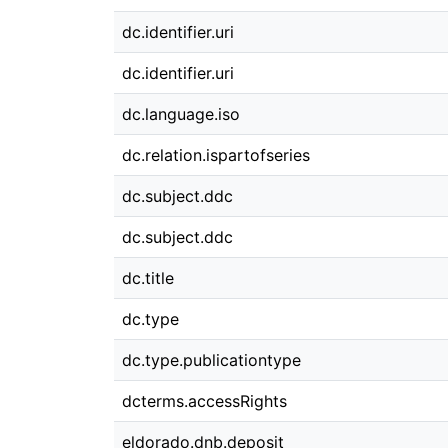
dc.identifier.uri
dc.identifier.uri
dc.language.iso
dc.relation.ispartofseries
dc.subject.ddc
dc.subject.ddc
dc.title
dc.type
dc.type.publicationtype
dcterms.accessRights
eldorado.dnb.deposit