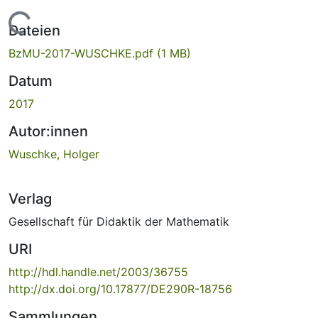
Lade...
Dateien
BzMU-2017-WUSCHKE.pdf
(1 MB)
Datum
2017
Autor:innen
Wuschke, Holger
Verlag
Gesellschaft für Didaktik der Mathematik
URI
http://hdl.handle.net/2003/36755
http://dx.doi.org/10.17877/DE290R-18756
Sammlungen