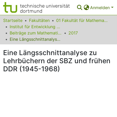
Anmelden
Bereiche & Sammlungen
Startseite
Fakultäten
01 Fakultät für Mathematik
Institut für Entwicklung und Erforschung des Mathematikunterrichts
Das gesamte Repositorium
Beiträge zum Mathematikunterricht
2017
Eine Längsschnittanalyse zu Lehrbüchern der SBZ und frühen DDR (1945-1968)
Statistiken
Eine Längsschnittanalyse zu
FAQ
Lehrbüchern der SBZ und frühen
Leitlinien
DDR (1945-1968)
Zurück zur Startseite