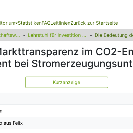
itorium
Statistiken
FAQ
Leitlinien
Zurück zur Startseite
11 Fakultät Wirtschaftswissenschaften
Lehrstuhl für Investition und Finanzierung
arkttransparenz im CO2-Em
nt bei Stromerzeugungsun
Kurzanzeige
n
laus Felix