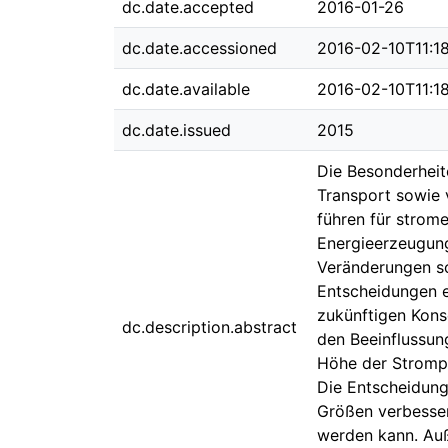
dc.date.accepted
2016-01-26
dc.date.accessioned
2016-02-10T11:18
dc.date.available
2016-02-10T11:18
dc.date.issued
2015
Die Besonderheit
Transport sowie 
führen für stro
Energieerzeugung
Veränderungen so
Entscheidungen e
zukünftigen Kons
dc.description.abstract
den Beeinflussun
Höhe der Strompr
Die Entscheidung
Größen verbesser
werden kann. Auß