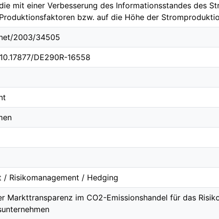
 die mit einer Verbesserung des Informationsstandes des St
roduktionsfaktoren bzw. auf die Höhe der Stromproduktio
e.net/2003/34505
g/10.17877/DE290R-16558
nt
men
kt / Risikomanagement / Hedging
er Markttransparenz im CO2-Emissionshandel für das Risi
sunternehmen