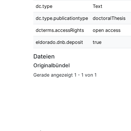
dc.type
Text
dc.type.publicationtype
doctoralThesis
dcterms.accessRights
open access
eldorado.dnb.deposit
true
Dateien
Originalbündel
Gerade angezeigt
1 - 1 von 1