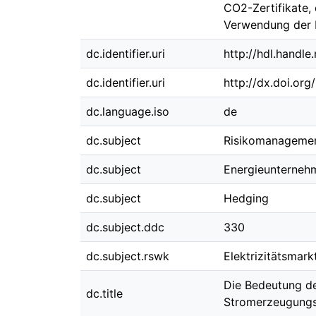
CO2-Zertifikate,
Verwendung der P
dc.identifier.uri
http://hdl.handl
dc.identifier.uri
http://dx.doi.or
dc.language.iso
de
dc.subject
Risikomanageme
dc.subject
Energieunterneh
dc.subject
Hedging
dc.subject.ddc
330
dc.subject.rswk
Elektrizitätsmar
Die Bedeutung d
dc.title
Stromerzeugung