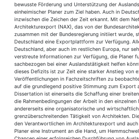
bewusste Förderung und Unterstützung der Auslands
einheimischer Planer zum Ziel haben. Auch in Deuts
inzwischen die Zeichen der Zeit erkannt. Mit dem N
Architekturexport (NAX), das von der Bundesarchit
zusammen mit der Bundesregierung initiiert wurde, s
Deutschland eine Exportplattform zur Verfügung. All
Deutschland, aber auch im restlichen Europa, nur se
verstreute Informationen zur Verfügung, die Planer f
sachbezogen bei einer Auslandstätigkeit helfen könn
dieses Defizits ist zur Zeit eine starker Anstieg vo
Veröffentlichungen in Fachzeitschriften zu beobachte
auf die grundlegend positive Stimmung zum Export ab
Dissertation ist einerseits die Schaffung einer breit
die Rahmenbedingungen der Arbeit in den einzelnen M
andererseits eine organisatorische und wirtschaftlic
grenzüberschreitenden Tätigkeit von Architekten. Die
den Verantwortlichen im Architekturexport und auch 
Planer eine Instrument an die Hand, um Hemmschwel
Chancen einer erfolgreichen Durchführung von Ausl