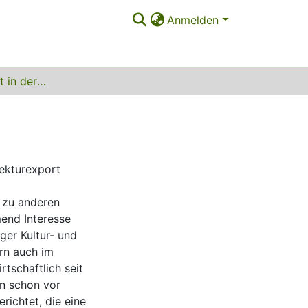
Anmelden
Architekturexport in der Europäischen Union
tekturexport
h zu anderen
mend Interesse
iger Kultur- und
rn auch im
rtschaftlich seit
en schon vor
richtet, die eine