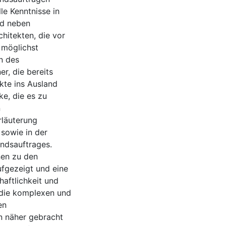
le Kenntnisse in
nd neben
hitekten, die vor
 möglichst
n des
r, die bereits
te ins Ausland
ke, die es zu
n
rläuterung
sowie in der
ndsauftrages.
nen zu den
ufgezeigt und eine
haftlichkeit und
 die komplexen und
en
n näher gebracht