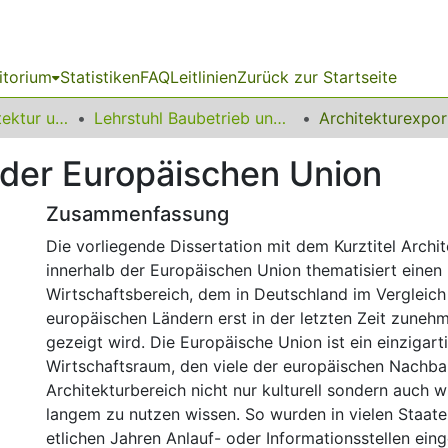
itorium
Statistiken
FAQ
Leitlinien
Zurück zur Startseite
10 Fakultät Architektur und Bauingenieurwesen
Lehrstuhl Baubetrieb und Bauprozessmanagement
 der Europäischen Union
Zusammenfassung
Die vorliegende Dissertation mit dem Kurztitel Archi
innerhalb der Europäischen Union thematisiert einen
Wirtschaftsbereich, dem in Deutschland im Vergleic
europäischen Ländern erst in der letzten Zeit zuneh
gezeigt wird. Die Europäische Union ist ein einzigart
Wirtschaftsraum, den viele der europäischen Nachba
Architekturbereich nicht nur kulturell sondern auch wi
langem zu nutzen wissen. So wurden in vielen Staat
etlichen Jahren Anlauf- oder Informationsstellen einge