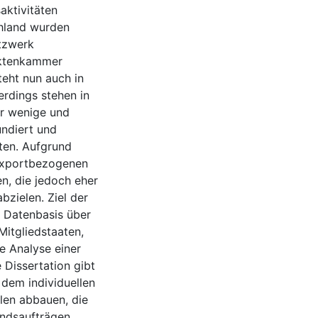
aktivitäten
chland wurden
etzwerk
ektenkammer
teht nun auch in
erdings stehen in
hr wenige und
undiert und
ten. Aufgrund
n exportbezogenen
n, die jedoch eher
zielen. Ziel der
en Datenbasis über
itgliedstaaten,
he Analyse einer
 Dissertation gibt
dem individuellen
len abbauen, die
andsaufträgen