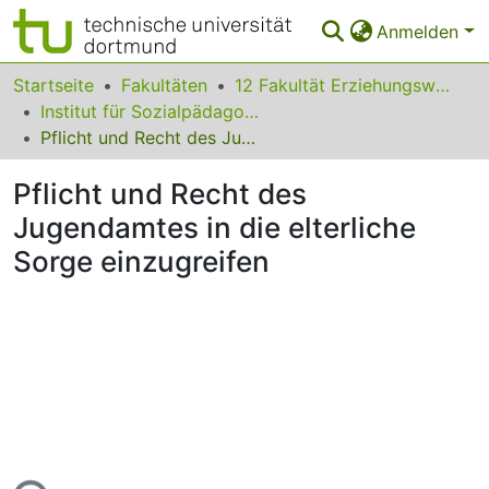
Anmelden
Bereiche & Sammlungen
Startseite
Fakultäten
12 Fakultät Erziehungswissenschaft, Psychologie und Bildungsforschung
Institut für Sozialpädagogik, Erwachsenenbildung und Pädagogik der frühen Kindheit
Das gesamte Repositorium
Pflicht und Recht des Jugendamtes in die elterliche Sorge einzugreifen
Statistiken
Pflicht und Recht des
FAQ
Jugendamtes in die elterliche
Sorge einzugreifen
Leitlinien
Zurück zur Startseite