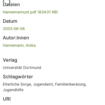
ade...
Dateien
Hannemannunt.pdf
(834.01 KB)
Datum
2003-06-06
Autor:innen
Hannemann, Anika
Verlag
Universität Dortmund
Schlagwörter
Elterliche Sorge
,
Jugendamt
,
Familienberatung
,
Jugendhilfe
URI