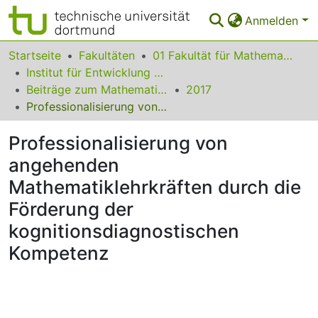
Anmelden
Bereiche & Sammlungen
Startseite
Fakultäten
01 Fakultät für Mathematik
Institut für Entwicklung und Erforschung des Mathematikunterrichts
Das gesamte Repositorium
Beiträge zum Mathematikunterricht
2017
Professionalisierung von angehenden Mathematiklehrkräften durch die Förderung der kognitionsdiagnostischen Kompetenz
Statistiken
Professionalisierung von
FAQ
angehenden
Leitlinien
Mathematiklehrkräften durch die
Zurück zur Startseite
Förderung der
kognitionsdiagnostischen
Kompetenz