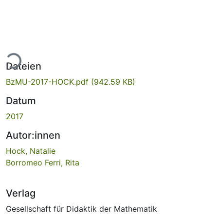
ade...
Dateien
BzMU-2017-HOCK.pdf
(942.59 KB)
Datum
2017
Autor:innen
Hock, Natalie
Borromeo Ferri, Rita
Verlag
Gesellschaft für Didaktik der Mathematik