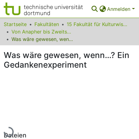
Anmelden
Bereiche & Sammlungen
Startseite
Fakultäten
15 Fakultät für Kulturwissenschaften
Von Anapher bis Zweitsprache - Facetten kommunikativer Welten
Das gesamte Repositorium
Was wäre gewesen, wenn…? Ein Gedankenexperiment
Statistiken
Was wäre gewesen, wenn…? Ein
FAQ
Gedankenexperiment
Leitlinien
Zurück zur Startseite
Lade...
Dateien