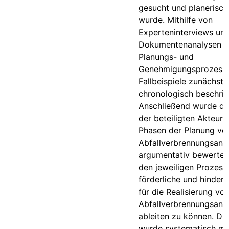
gesucht und planerisch
wurde. Mithilfe von
Experteninterviews un
Dokumentenanalysen w
Planungs- und
Genehmigungsprozesse
Fallbeispiele zunächst
chronologisch beschrie
Anschließend wurde d
der beteiligten Akteure
Phasen der Planung vo
Abfallverbrennungsanla
argumentativ bewertet
den jeweiligen Prozess
förderliche und hinderl
für die Realisierung vo
Abfallverbrennungsanl
ableiten zu können. Di
wurde systematisch mi