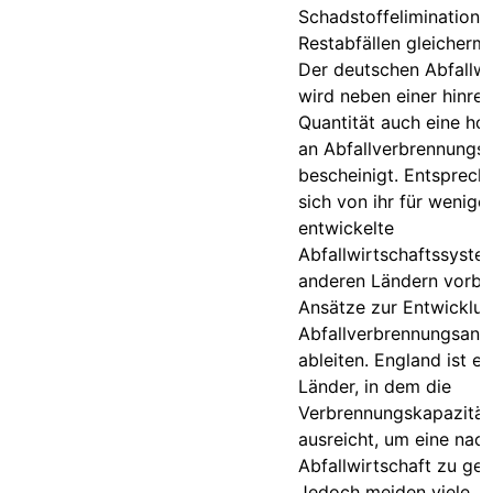
Schadstoffelimination 
Restabfällen gleicherm
Der deutschen Abfallwi
wird neben einer hinre
Quantität auch eine hoh
an Abfallverbrennungs
bescheinigt. Entsprech
sich von ihr für wenige
entwickelte
Abfallwirtschaftssyste
anderen Ländern vorbil
Ansätze zur Entwicklu
Abfallverbrennungsanl
ableiten. England ist ei
Länder, in dem die
Verbrennungskapazität
ausreicht, um eine nach
Abfallwirtschaft zu gew
Jedoch meiden viele