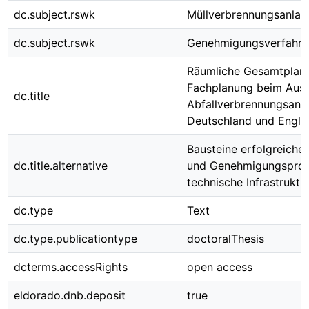
dc.subject.rswk
Müllverbrennungsanlag
dc.subject.rswk
Genehmigungsverfahre
Räumliche Gesamtplan
Fachplanung beim Aus
dc.title
Abfallverbrennungsanla
Deutschland und Engla
Bausteine erfolgreiche
dc.title.alternative
und Genehmigungsproz
technische Infrastruktu
dc.type
Text
dc.type.publicationtype
doctoralThesis
dcterms.accessRights
open access
eldorado.dnb.deposit
true