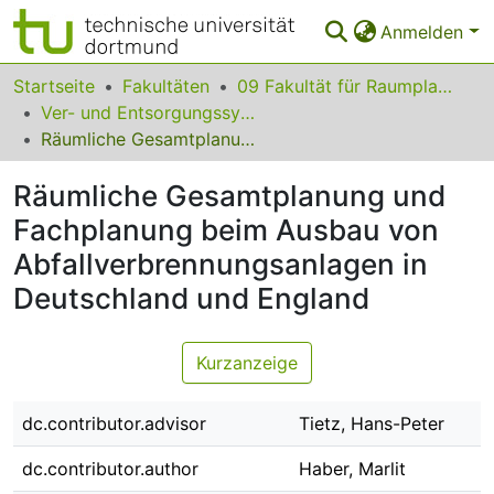
Anmelden
Bereiche & Sammlungen
Startseite
Fakultäten
09 Fakultät für Raumplanung
Ver- und Entsorgungssysteme in der Raumplanung
Das gesamte Repositorium
Räumliche Gesamtplanung und Fachplanung beim Ausbau von Abfallverbrennungsanlagen in Deutschland und England
Statistiken
Räumliche Gesamtplanung und
FAQ
Fachplanung beim Ausbau von
Abfallverbrennungsanlagen in
Leitlinien
Deutschland und England
Zurück zur Startseite
Kurzanzeige
dc.contributor.advisor
Tietz, Hans-Peter
dc.contributor.author
Haber, Marlit