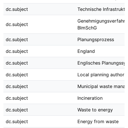
dc.subject
Technische Infrastruktu
Genehmigungsverfahre
dc.subject
BlmSchG
dc.subject
Planungsprozess
dc.subject
England
dc.subject
Englisches Planungssy
dc.subject
Local planning authorit
dc.subject
Municipal waste mana
dc.subject
Incineration
dc.subject
Waste to energy
dc.subject
Energy from waste