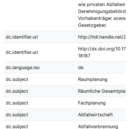
wie privaten Abfallwirt
Genehmigungsbehörde
Vorhabenträger sowie
Gesetzgeber.
dc.identifier.uri
http://hdl.handle.net/
http://dx.doi.org/10.1
dc.identifier.uri
18187
dc.language.iso
de
dc.subject
Raumplanung
dc.subject
Räumliche Gesamtplan
dc.subject
Fachplanung
dc.subject
Abfallwirtschaft
dc.subject
Abfallverbrennung