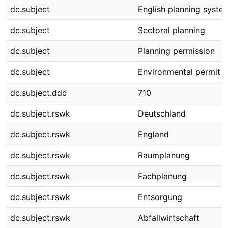
dc.subject
English planning syste
dc.subject
Sectoral planning
dc.subject
Planning permission
dc.subject
Environmental permit
dc.subject.ddc
710
dc.subject.rswk
Deutschland
dc.subject.rswk
England
dc.subject.rswk
Raumplanung
dc.subject.rswk
Fachplanung
dc.subject.rswk
Entsorgung
dc.subject.rswk
Abfallwirtschaft