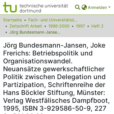
Anmelden
Bereiche & Sammlungen
Startseite
Fach- und Universitätsübergreifendes
Zeitschrift Arbeit
1996-2000
1997
Heft 2
Das gesamte Repositorium
Jörg Bundesmann-Jansen, Joke Frerichs: Betriebspolitik und Organisationswandel. Neuansätze gewerkschaftlicher Politik zwischen Delegation und Partizipation, Schriftenreihe der Hans Böckler Stiftung, Münster: Verlag Westfälisches Dampfboot, 1995, ISBN 3-929586-50-9, 227 S., DM 39,80
Statistiken
Jörg Bundesmann-Jansen, Joke
FAQ
Frerichs: Betriebspolitik und
Organisationswandel.
Leitlinien
Neuansätze gewerkschaftlicher
Zurück zur Startseite
Politik zwischen Delegation und
Partizipation, Schriftenreihe der
Hans Böckler Stiftung, Münster:
Verlag Westfälisches Dampfboot,
1995, ISBN 3-929586-50-9, 227