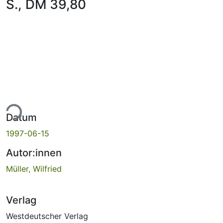
S., DM 39,80
ade...
Datum
1997-06-15
Autor:innen
Müller, Wilfried
Verlag
Westdeutscher Verlag