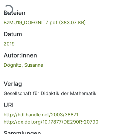
ade...
Dateien
BzMU19_DOEGNITZ.pdf
(383.07 KB)
Datum
2019
Autor:innen
Dögnitz, Susanne
Verlag
Gesellschaft für Didaktik der Mathematik
URI
http://hdl.handle.net/2003/38871
http://dx.doi.org/10.17877/DE290R-20790
Sammlungen