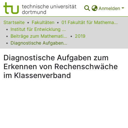
Anmelden
Bereiche & Sammlungen
Startseite
Fakultäten
01 Fakultät für Mathematik
Institut für Entwicklung und Erforschung des Mathematikunterrichts
Das gesamte Repositorium
Beiträge zum Mathematikunterricht
2019
Diagnostische Aufgaben zum Erkennen von Rechenschwäche im Klassenverband
Statistiken
Diagnostische Aufgaben zum
FAQ
Erkennen von Rechenschwäche
Leitlinien
im Klassenverband
Zurück zur Startseite