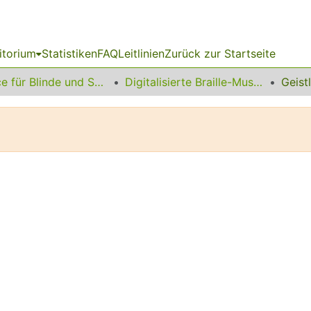
itorium
Statistiken
FAQ
Leitlinien
Zurück zur Startseite
Service für Blinde und Sehbehinderte
Digitalisierte Braille-Musik-Matrizen des VzfB
Geist