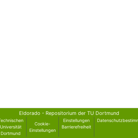
Eldorado - Repositorium der TU Dortmund
Technischen
Einstellungen
Datenschutzbestim
Cookie-
Universität
Barrierefreiheit
Einstellungen
Dortmund