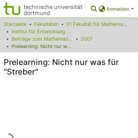
Anmelden
Bereiche & Sammlungen
Startseite
Fakultäten
01 Fakultät für Mathematik
Institut für Entwicklung und Erforschung des Mathematikunterrichts
Das gesamte Repositorium
Beiträge zum Mathematikunterricht
2007
Prelearning: Nicht nur was für "Streber"
Statistiken
Prelearning: Nicht nur was für
FAQ
"Streber"
Leitlinien
Zurück zur Startseite
Lade...