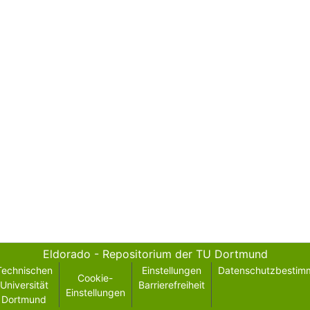
Eldorado - Repositorium der TU Dortmund
Technischen
Einstellungen
Datenschutzbestim
Cookie-
Universität
Barrierefreiheit
Einstellungen
Dortmund