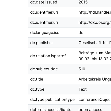
dc.date.issued
2015
dc.identifier.uri
http://hdl.handl
dc.identifier.uri
http://dx.doi.or
dc.language.iso
de
dc.publisher
Gesellschaft für
Beiträge zum Mat
dc.relation.ispartof
09.02. bis 13.02.
dc.subject.ddc
510
dc.title
Arbeitskreis Ung
dc.type
Text
dc.type.publicationtype
conferenceObjec
dcterms.accessRights
open access