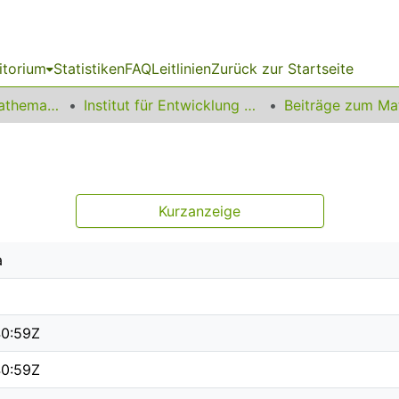
itorium
Statistiken
FAQ
Leitlinien
Zurück zur Startseite
01 Fakultät für Mathematik
Institut für Entwicklung und Erforschung des Mathematikunterrichts
Kurzanzeige
a
40:59Z
40:59Z