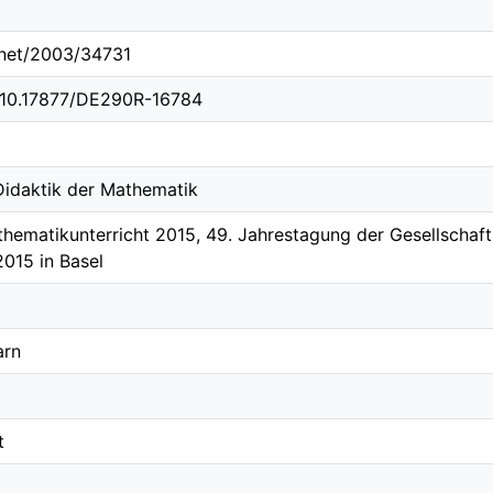
e.net/2003/34731
g/10.17877/DE290R-16784
 Didaktik der Mathematik
hematikunterricht 2015, 49. Jahrestagung der Gesellschaf
2015 in Basel
arn
t