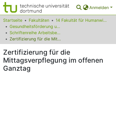
Anmelden
Bereiche & Sammlungen
Startseite
Fakultäten
14 Fakultät für Humanwissenschaften und Theologie
Gesundheitsförderung und Verbraucherbildung
Das gesamte Repositorium
Schriftenreihe Arbeitsberichte
Zertifizierung für die Mittagsverpflegung im offenen Ganztag
Statistiken
Zertifizierung für die
FAQ
Mittagsverpflegung im offenen
Leitlinien
Ganztag
Zurück zur Startseite