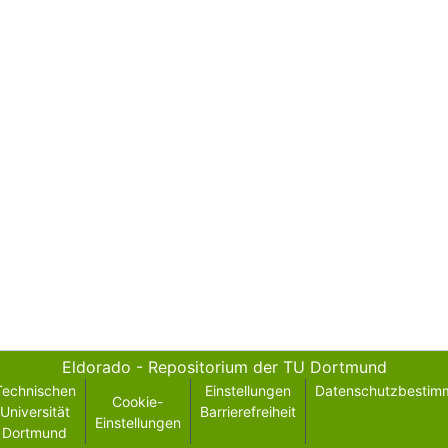
Eldorado - Repositorium der TU Dortmund
Technischen
Einstellungen
Datenschutzbestim
Cookie-
Universität
Barrierefreiheit
Einstellungen
Dortmund