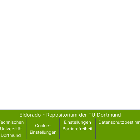
Eldorado - Repositorium der TU Dortmund
Technischen
Einstellungen
Datenschutzbestim
Cookie-
Universität
Barrierefreiheit
Einstellungen
Dortmund