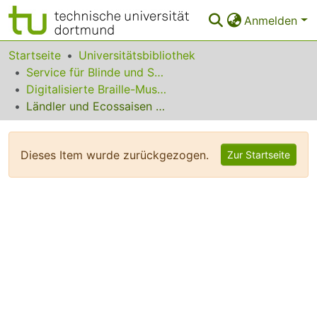
Anmelden
Bereiche & Sammlungen
Startseite
Universitätsbibliothek
Service für Blinde und Sehbehinderte
Das gesamte Repositorium
Digitalisierte Braille-Musik-Matrizen des VzfB
Ländler und Ecossaisen op. 18b
Statistiken
FAQ
Dieses Item wurde zurückgezogen.
Zur Startseite
Leitlinien
Zurück zur Startseite