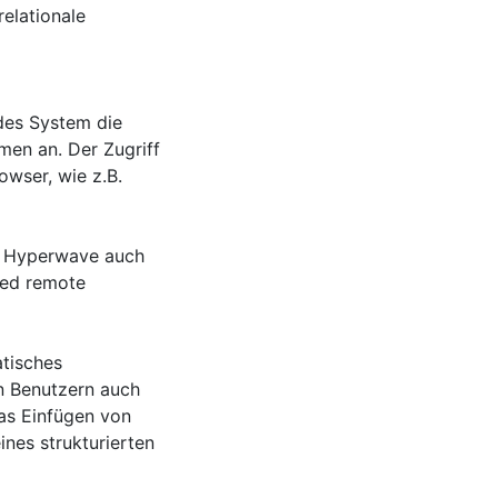
relationale
ndes System die
gmen an. Der Zugriff
wser, wie z.B.
lt Hyperwave auch
ted remote
atisches
n Benutzern auch
das Einfügen von
nes strukturierten