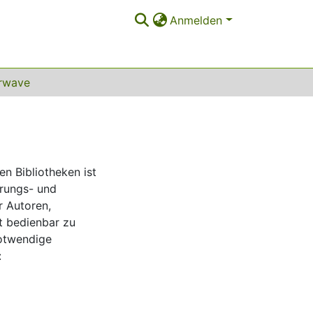
Anmelden
rwave
en Bibliotheken ist
erungs- und
r Autoren,
t bedienbar zu
notwendige
: