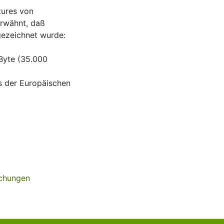
tures von
erwähnt, daß
ezeichnet wurde:
 Byte (35.000
s der Europäischen
ichungen