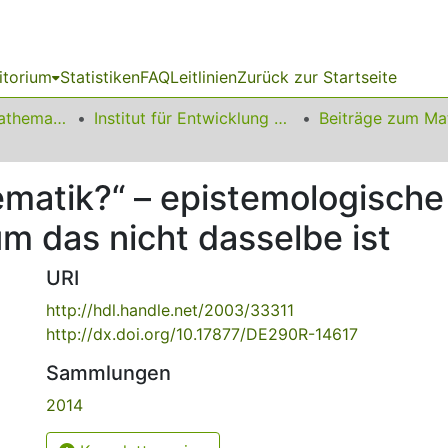
itorium
Statistiken
FAQ
Leitlinien
Zurück zur Startseite
01 Fakultät für Mathematik
Institut für Entwicklung und Erforschung des Mathematikunterrichts
hematik?“ – epistemologisc
m das nicht dasselbe ist
URI
http://hdl.handle.net/2003/33311
http://dx.doi.org/10.17877/DE290R-14617
Sammlungen
2014