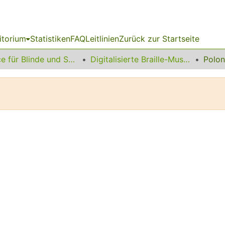
itorium
Statistiken
FAQ
Leitlinien
Zurück zur Startseite
Service für Blinde und Sehbehinderte
Digitalisierte Braille-Musik-Matrizen des VzfB