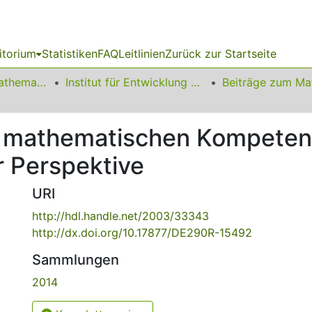
itorium
Statistiken
FAQ
Leitlinien
Zurück zur Startseite
01 Fakultät für Mathematik
Institut für Entwicklung und Erforschung des Mathematikunterrichts
zu mathematischen Kompeten
er Perspektive
URI
http://hdl.handle.net/2003/33343
http://dx.doi.org/10.17877/DE290R-15492
Sammlungen
2014