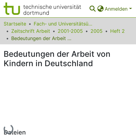
Anmelden
Bereiche & Sammlungen
Startseite
Fach- und Universitätsübergreifendes
Zeitschrift Arbeit
2001-2005
2005
Heft 2
Das gesamte Repositorium
Bedeutungen der Arbeit von Kindern in Deutschland
Statistiken
Bedeutungen der Arbeit von
FAQ
Kindern in Deutschland
Leitlinien
Zurück zur Startseite
Lade...
Dateien