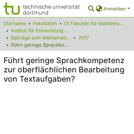
Anmelden
Bereiche & Sammlungen
Startseite
Fakultäten
01 Fakultät für Mathematik
Institut für Entwicklung und Erforschung des Mathematikunterrichts
Das gesamte Repositorium
Beiträge zum Mathematikunterricht
2017
Führt geringe Sprachkompetenz zur oberflächlichen Bearbeitung von Textaufgaben?
Statistiken
Führt geringe Sprachkompetenz
FAQ
zur oberflächlichen Bearbeitung
Leitlinien
von Textaufgaben?
Zurück zur Startseite