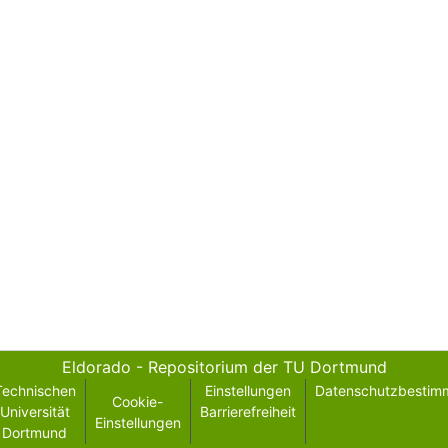
Eldorado - Repositorium der TU Dortmund
Technischen
Einstellungen
Datenschutzbestim
Cookie-
Universität
Barrierefreiheit
Einstellungen
Dortmund