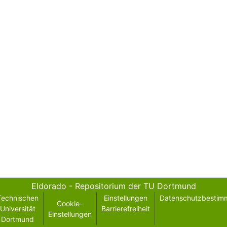
Eldorado - Repositorium der TU Dortmund
Technischen
Einstellungen
Datenschutzbestim
Cookie-
Universität
Barrierefreiheit
Einstellungen
Dortmund