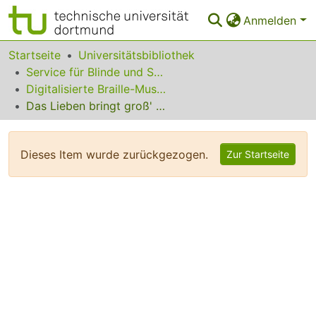
Anmelden
Bereiche & Sammlungen
Startseite
Universitätsbibliothek
Service für Blinde und Sehbehinderte
Das gesamte Repositorium
Digitalisierte Braille-Musik-Matrizen des VzfB
Das Lieben bringt groß' Freud
Statistiken
FAQ
Dieses Item wurde zurückgezogen.
Zur Startseite
Leitlinien
Zurück zur Startseite