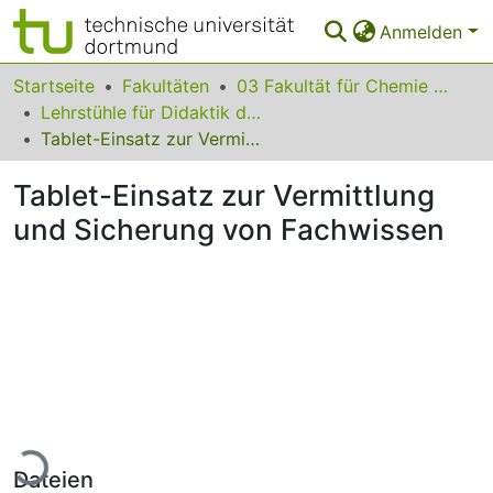
Anmelden
Bereiche & Sammlungen
Startseite
Fakultäten
03 Fakultät für Chemie und Chemische Biologie
Lehrstühle für Didaktik der Chemie
Das gesamte Repositorium
Tablet-Einsatz zur Vermittlung und Sicherung von Fachwissen
Statistiken
Tablet-Einsatz zur Vermittlung
FAQ
und Sicherung von Fachwissen
Leitlinien
Zurück zur Startseite
Lade...
Dateien