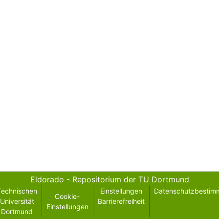
Eldorado - Repositorium der TU Dortmund
Technischen
Einstellungen
Datenschutzbestim
Cookie-
Universität
Barrierefreiheit
Einstellungen
Dortmund