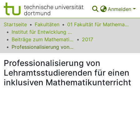
Anmelden
Bereiche & Sammlungen
Startseite
Fakultäten
01 Fakultät für Mathematik
Institut für Entwicklung und Erforschung des Mathematikunterrichts
Das gesamte Repositorium
Beiträge zum Mathematikunterricht
2017
Professionalisierung von Lehramtsstudierenden für einen inklusiven Mathematikunterricht
Statistiken
Professionalisierung von
FAQ
Lehramtsstudierenden für einen
Leitlinien
inklusiven Mathematikunterricht
Zurück zur Startseite