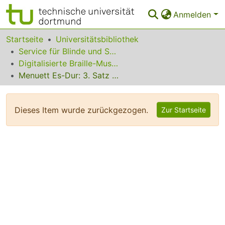
Anmelden
Bereiche & Sammlungen
Startseite
Universitätsbibliothek
Service für Blinde und Sehbehinderte
Das gesamte Repositorium
Digitalisierte Braille-Musik-Matrizen des VzfB
Menuett Es-Dur: 3. Satz aus dem Septett
Statistiken
FAQ
Dieses Item wurde zurückgezogen.
Zur Startseite
Leitlinien
Zurück zur Startseite