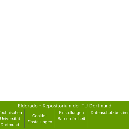
Eldorado - Repositorium der TU Dortmund
Technischen
Einstellungen
Datenschutzbestim
Cookie-
Universität
Barrierefreiheit
Einstellungen
Dortmund