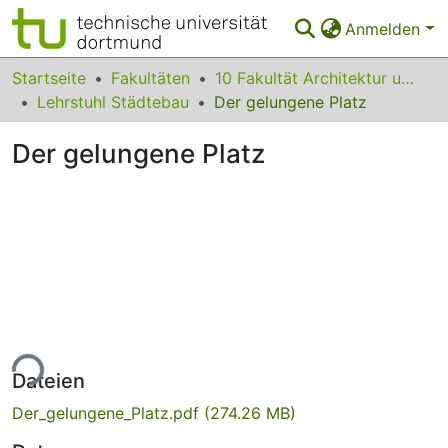
Anmelden
Bereiche & Sammlungen
Startseite
Fakultäten
10 Fakultät Architektur und Bauingenieurwesen
Lehrstuhl Städtebau
Der gelungene Platz
Das gesamte Repositorium
Der gelungene Platz
Statistiken
FAQ
Leitlinien
Zurück zur Startseite
ade...
Dateien
Der_gelungene_Platz.pdf
(274.26 MB)